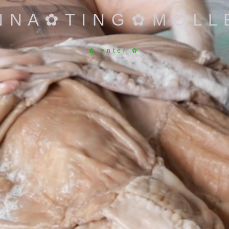
N N A ✿ T I N G ✿ M Ö L L
✿ enter ✿