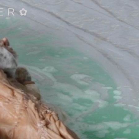
 E R ✿